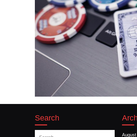
Search
Arch
Search
August