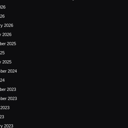
026
26
ry 2026
y 2026
er 2025
25
y 2025
ber 2024
024
er 2023
ber 2023
 2023
23
ry 2023