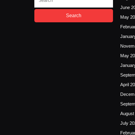
for:
June 2
May 20
Februa
Januar
Novemb
May 20
Januar
Septem
April 2
Decemb
Septem
August
July 20
Februa