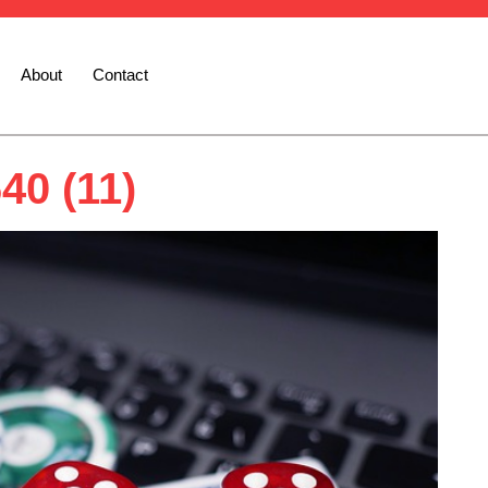
About
Contact
40 (11)